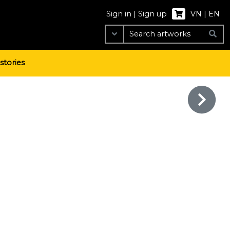
Sign in
|
Sign up
VN
|
EN
 stories