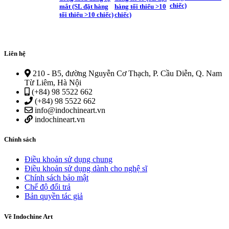
chiếc)
mắt (SL đặt hàng
hàng tối thiểu >10
(
tối thiểu >10 chiếc)
chiếc)
t
Liên hệ
210 - B5, đường Nguyễn Cơ Thạch, P. Cầu Diễn, Q. Nam
Từ Liêm, Hà Nội
(+84) 98 5522 662
(+84) 98 5522 662
info@indochineart.vn
indochineart.vn
Chính sách
Điều khoản sử dụng chung
Điều khoản sử dụng dành cho nghệ sĩ
Chính sách bảo mật
Chế độ đổi trả
Bản quyền tác giả
Về Indochine Art