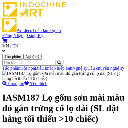
Art deco
Triển lãm
Dự án
Đăng Nhập
|
Đăng Ký
VN
|
EN
Tác phẩm
Nghệ sỹ
Tác phẩm
Hội họa
Điêu khắc
Nhiếp ảnh
Nghệ sỹ
Câu chuyện nghệ sỹ
Phóng to
Yêu thích
IASM187 Lọ gốm sơn mài màu
đỏ gắn trứng cổ lọ dài (SL đặt
hàng tối thiểu >10 chiếc)