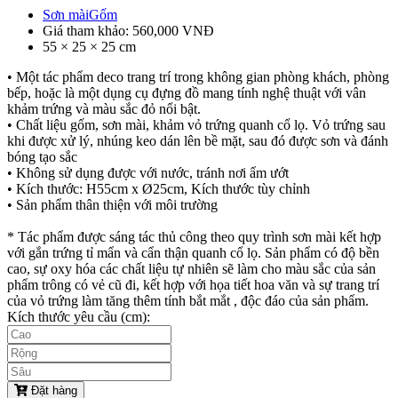
Sơn mài
Gốm
Giá tham khảo
:
560,000
VNĐ
55
×
25
×
25
cm
• Một tác phẩm deco trang trí trong không gian phòng khách, phòng
bếp, hoặc là một dụng cụ đựng đồ mang tính nghệ thuật với vân
khảm trứng và màu sắc đỏ nổi bật.
• Chất liệu gốm, sơn mài, khảm vỏ trứng quanh cổ lọ. Vỏ trứng sau
khi được xử lý, nhúng keo dán lên bề mặt, sau đó được sơn và đánh
bóng tạo sắc
• Không sử dụng được với nước, tránh nơi ẩm ướt
• Kích thước: H55cm x Ø25cm, Kích thước tùy chỉnh
• Sản phẩm thân thiện với môi trường
* Tác phẩm được sáng tác thủ công theo quy trình sơn mài kết hợp
với gắn trứng tỉ mẩn và cẩn thận quanh cổ lọ. Sản phẩm có độ bền
cao, sự oxy hóa các chất liệu tự nhiên sẽ làm cho màu sắc của sản
phẩm trông có vẻ cũ đi, kết hợp với họa tiết hoa văn và sự trang trí
của vỏ trứng làm tăng thêm tính bắt mắt , độc đáo của sản phẩm.
Kích thước yêu cầu
(cm):
Đặt hàng