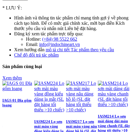
* LƯU Ý:
Hình ảnh và thông tin tác phẩm chỉ mang tính gợi ý về phong
cách tạo hình. Để có mức giá chính xác, mời bạn điền Kích
thước yêu cầu và nhấn nút Liên hệ đặt hàng.
Đăng ký xem tác phẩm trực tiếp qua:
Hotline:
(+84) 98 5522 662
Email:
info@indochineart.vn
Xem hướng dẫn
mô tả chi tiết Tác phẩm theo yêu cầu
Chế độ đổi trả tác phẩm
Sản phẩm cùng loại
Xem thêm
IAGS 01 Đĩa gốm
loang
IASM214 Lọ sơn
mài dáng dài màu
IASM224 Lọ sơn
IASM217 Lọ sơn
I
ặt
vàng chanh (SL đặt
mài màu vàng
mài màu vàng nâu
s
0
hàng tối thiểu >10
đồng kiểu dáng lạ
dáng hồ lô (SL đặt
h