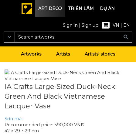
ART DECO
TRIỂN LÃM
DỰ ÁN
Sign in
|
Sign up
VN
|
EN
Artworks
Artists
Artists' stories
IA Crafts Large-Sized Duck-Neck
Green And Black Vietnamese
Lacquer Vase
Sơn mài
Recommended price
:
590,000
VNĐ
42
×
29
×
29
cm