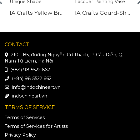
IA Crafts Yellow Bronzed Vietnamese Lacquer MDF Vase With Unique Shape
IA Crafts Gourd-Shaped Brownish Yellow Vietnamese Lacquer Painting Vase
CONTACT
210 - B5, đường Nguyễn Cơ Thạch, P. Cầu Diễn, Q.
Nam Từ Liêm, Hà Nội
(+84) 98 5522 662
(+84) 98 5522 662
info@indochineart.vn
indochineart.vn
TERMS OF SERVICE
Terms of Services
Terms of Services for Artists
Privacy Policy